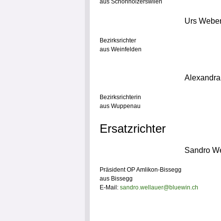
aus Schönholzerswilen
Urs Webe
Bezirksrichter
aus Weinfelden
Alexandra
Bezirksrichterin
aus Wuppenau
Ersatzrichter
Sandro We
Präsident OP Amlikon-Bissegg
aus Bissegg
E-Mail:
sandro.wellauer@bluewin.ch